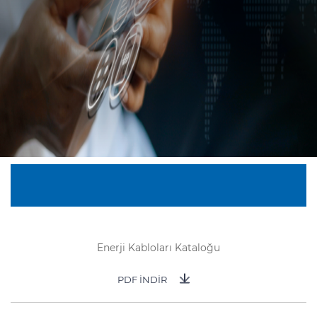
Sürdürülebilirlik
Yatırımcı İlişkileri
E Path
CPR
Medya
Etik Değerler
İletişim
C@P
Enerji Kabloları Kataloğu
PDF İNDİR