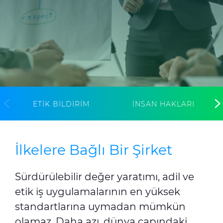
Sürdürülebilirlik
Yatırımcı İlişkileri
E Path
CPR
Medya
Etik Değerler
ETIK BILDIRIM
İNSAN HAKLARI
İletişim
C@P
İlkelere Bağlı Bir Şirket
Sürdürülebilir değer yaratımı, adil ve
etik iş uygulamalarının en yüksek
standartlarına uymadan mümkün
olamaz. Daha azı, dünya çapındaki