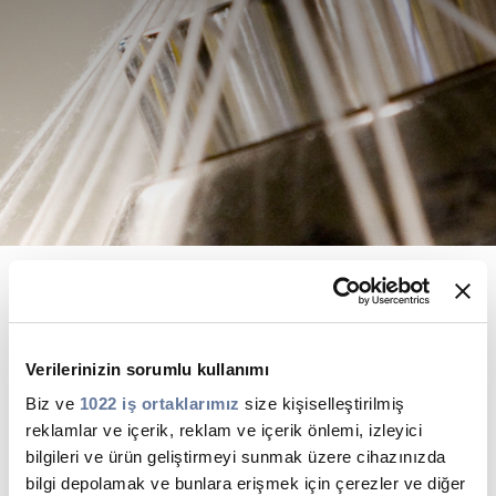
Sürdürülebilirlik
Yatırımcı İlişkileri
E Path
CPR
Medya
Etik Değerler
İletişim
C@P
ÜRÜNLER'E GİDİN
İhtiyaçlarınız için en iyi kablo
Verilerinizin sorumlu kullanımı
çözümlerini sunuyoruz
Biz ve
1022 iş ortaklarımız
size kişiselleştirilmiş
reklamlar ve içerik, reklam ve içerik önlemi, izleyici
bilgileri ve ürün geliştirmeyi sunmak üzere cihazınızda
bilgi depolamak ve bunlara erişmek için çerezler ve diğer