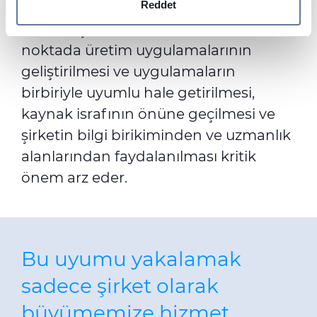
kullanıyoruz. Sitemizi kullanımınızla ilgili bilgileri ayrıca
Reddet
birbirinden farklı müşterilere geniş bir
sosyal medya, reklamcılık ve analiz iş ortaklarımızla
ürün ve çözüm portföyü sunuyoruz. Bu
paylaşabiliriz. İş ortaklarımız, bu bilgileri kendilerine
noktada üretim uygulamalarının
sağladığınız veya hizmetlerini kullanırken topladıkları
geliştirilmesi ve uygulamaların
diğer bilgilerle birleştirebilir.
birbiriyle uyumlu hale getirilmesi,
kaynak israfının önüne geçilmesi ve
şirketin bilgi birikiminden ve uzmanlık
alanlarından faydalanılması kritik
önem arz eder.
Bu uyumu yakalamak
sadece şirket olarak
büyümemize hizmet