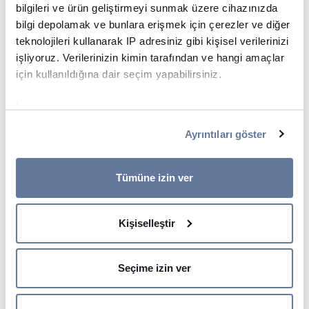
bilgileri ve ürün geliştirmeyi sunmak üzere cihazınızda
bilgi depolamak ve bunlara erişmek için çerezler ve diğer
teknolojileri kullanarak IP adresiniz gibi kişisel verilerinizi
işliyoruz. Verilerinizin kimin tarafından ve hangi amaçlar
için kullanıldığına dair seçim yapabilirsiniz.
İzin verirseniz, ayrıca:
Birkaç metreye kadar doğru olabilen coğrafi
Ayrıntıları göster
konumunuzla ilgili bilgileri toplamak istiyoruz
Cihazınızı belirli özellikler (parmak izleri) için aktif
STRATEJİMİZİN TEMELİ
bir şekilde tarayarak tanımlamak istiyoruz
Tümüne izin ver
Ayrıntılar kısmında
kişisel verilerinizin nasıl işlendiği
Fast Forward Stratejisi -
hakkında daha fazla bilgi alın ve tercihlerinizi belirleyin.
Kişiselleştir
Hızlı ve İleriye Dönük
Rızanızı dilediğiniz zaman Çerez Beyanı kısmından
değiştirebilir veya geri çekebilirsiniz.
Uygulamalar
Seçime izin ver
İçeriği ve reklamları kişiselleştirmek, sosyal medya
Yaklaşık 80 tesisimiz ile birçok pazarda,
özellikleri sunmak ve trafiği analiz etmek için çerezler