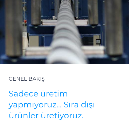
Sürdürülebilirlik
Yatırımcı İlişkileri
E Path
CPR
Medya
Etik Değerler
İletişim
GENEL BAKIŞ
C@P
Sadece üretim
yapmıyoruz... Sıra dışı
ürünler üretiyoruz.