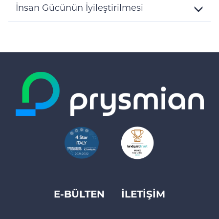
Details
İnsan Gücünün İyileştirilmesi
Toggle
Details
E-BÜLTEN
İLETİŞİM
Footer
top