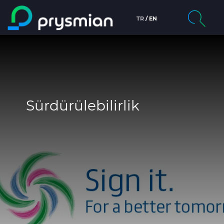
TR
EN
Ana içeriğe atla
Hakkında
Arama
Pazarlar
Ürünler
Sürdürülebilirlik
Dokümanlar
Bilgi Merkezi
Kariyer