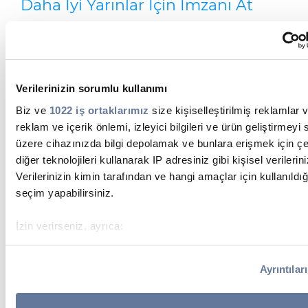
Daha İyi Yarınlar İçin İmzanı At
Verilerinizin sorumlu kullanımı
Biz ve
1022 iş ortaklarımız
size kişiselleştirilmiş reklamlar v
reklam ve içerik önlemi, izleyici bilgileri ve ürün geliştirmey
üzere cihazınızda bilgi depolamak ve bunlara erişmek için çe
diğer teknolojileri kullanarak IP adresiniz gibi kişisel verilerini
Verilerinizin kimin tarafından ve hangi amaçlar için kullanıldığ
seçim yapabilirsiniz.
İzin verirseniz, ayrıca:
Birkaç metreye kadar doğru olabilen coğrafi konumunuz
bilgileri toplamak istiyoruz
Ayrıntılar
Cihazınızı belirli özellikler (parmak izleri) için aktif bir
tarayarak tanımlamak istiyoruz