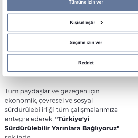
Tümüne izin ver
Ayrıntılar kısmında
kişisel verilerinizin nasıl işlendiği hakk
Ekonomik Sürdürülebilirlik
fazla bilgi alın ve tercihlerinizi belirleyin. Rızanızı dilediğin
Beyanı kısmından değiştirebilir veya geri çekebilirsiniz.
Kişiselleştir
SAYFAYA GIT
İçeriği ve reklamları kişiselleştirmek, sosyal medya özellikl
trafiği analiz etmek için çerezler kullanıyoruz. Sitemizi kullanım
Seçime izin ver
bilgileri ayrıca sosyal medya, reklamcılık ve analiz iş ortakla
paylaşabiliriz. İş ortaklarımız, bu bilgileri kendilerine sağladı
hizmetlerini kullanırken topladıkları diğer bilgilerle birleştirebili
Reddet
Tüm paydaşlar ve gezegen için
ekonomik, çevresel ve sosyal
sürdürülebilirliği tüm çalışmalarımıza
entegre ederek;
"Türkiye'yi
Sürdürülebilir Yarınlara Bağlıyoruz"
şeklinde