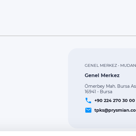
GENEL MERKEZ - MUDAN
Genel Merkez
Ömerbey Mah. Bursa Asf
16941 - Bursa
phone
+90 224 270 30 00
email
tpks@prysmian.c