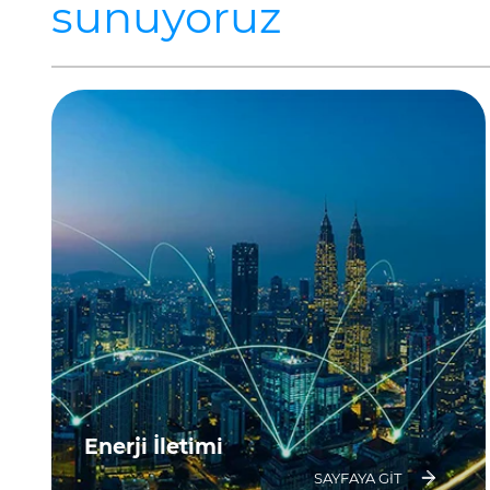
sunuyoruz
Enerji İletimi
SAYFAYA GIT