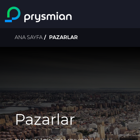
Ana içeriğe atla
Sayfa
ANA SAYFA
PAZARLAR
yolu
Pazarlar