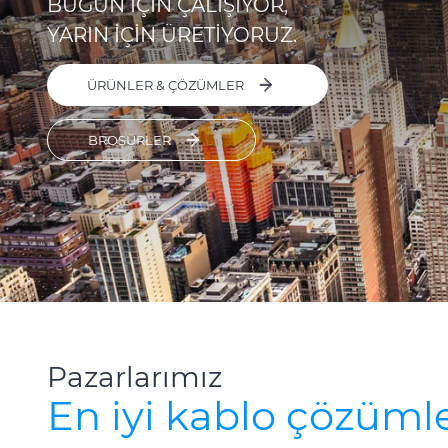
BUGÜN İÇİN ÇALIŞIYOR,
YARIN İÇİN ÜRETİYORUZ.
ÜRÜNLER & ÇÖZÜMLER
BROŞÜRLER
Pazarlarımız
En iyi kablo çözümle