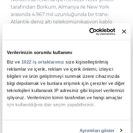
tarafından Borkum, Almanya ile New York
arasında 4.967 mil uzunluğunda bir trans-
Atlantik deniz altı telekomünikasyon kablo
hattı tesis edildi.
Verilerinizin sorumlu kullanımı
Biz ve
1022 iş ortaklarımız
size kişiselleştirilmiş
reklamlar ve içerik, reklam ve içerik önlemi, izleyici
bilgileri ve ürün geliştirmeyi sunmak üzere cihazınızda
İlk Yıllar
bilgi depolamak ve bunlara erişmek için çerezler ve diğer
teknolojileri kullanarak IP adresiniz gibi kişisel verilerinizi
işliyoruz. Verilerinizin kimin tarafından ve hangi amaçlar
için kullanıldığına dair seçim yapabilirsiniz.
1844
İzin verirseniz, ayrıca:
Samuel Morse tarafından Amerika Birleşik
Birkaç metreye kadar doğru olabilen coğrafi
Ayrıntıları göster
Devletleri'nde Washington-Baltimore-Maryland