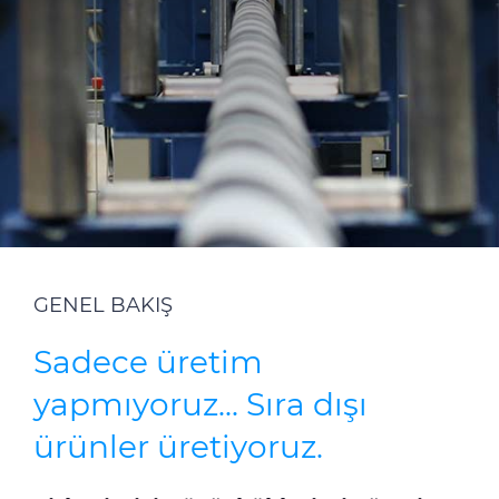
Sürdürülebilirlik
Yatırımcı İlişkileri
E Path
CPR
Medya
Etik Değerler
İletişim
GENEL BAKIŞ
C@P
Sadece üretim
yapmıyoruz... Sıra dışı
ürünler üretiyoruz.