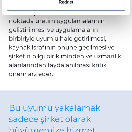
kullanıyoruz. Sitemizi kullanımınızla ilgili bilgileri ayrıca
Reddet
birbirinden farklı müşterilere geniş bir
sosyal medya, reklamcılık ve analiz iş ortaklarımızla
ürün ve çözüm portföyü sunuyoruz. Bu
paylaşabiliriz. İş ortaklarımız, bu bilgileri kendilerine
noktada üretim uygulamalarının
sağladığınız veya hizmetlerini kullanırken topladıkları
geliştirilmesi ve uygulamaların
diğer bilgilerle birleştirebilir.
birbiriyle uyumlu hale getirilmesi,
kaynak israfının önüne geçilmesi ve
şirketin bilgi birikiminden ve uzmanlık
alanlarından faydalanılması kritik
önem arz eder.
Bu uyumu yakalamak
sadece şirket olarak
büyümemize hizmet