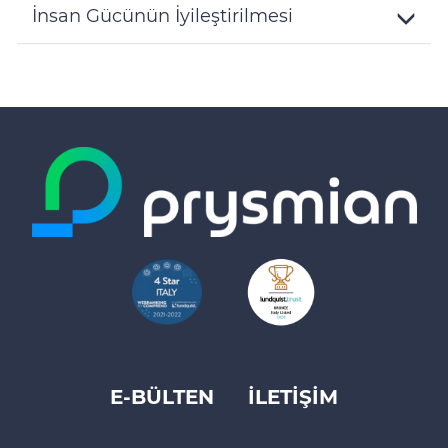
Details
İnsan Gücünün İyileştirilmesi
Toggle
Details
E-BÜLTEN
İLETİŞİM
Footer
top