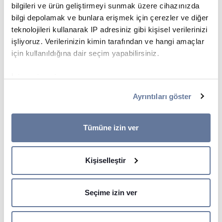
bilgileri ve ürün geliştirmeyi sunmak üzere cihazınızda
bilgi depolamak ve bunlara erişmek için çerezler ve diğer
teknolojileri kullanarak IP adresiniz gibi kişisel verilerinizi
işliyoruz. Verilerinizin kimin tarafından ve hangi amaçlar
için kullanıldığına dair seçim yapabilirsiniz.
İzin verirseniz, ayrıca:
Birkaç metreye kadar doğru olabilen coğrafi
Ayrıntıları göster
konumunuzla ilgili bilgileri toplamak istiyoruz
Cihazınızı belirli özellikler (parmak izleri) için aktif
STRATEJİMİZİN TEMELİ
bir şekilde tarayarak tanımlamak istiyoruz
Tümüne izin ver
Ayrıntılar kısmında
kişisel verilerinizin nasıl işlendiği
Fast Forward Stratejisi -
hakkında daha fazla bilgi alın ve tercihlerinizi belirleyin.
Kişiselleştir
Hızlı ve İleriye Dönük
Rızanızı dilediğiniz zaman Çerez Beyanı kısmından
değiştirebilir veya geri çekebilirsiniz.
Uygulamalar
Seçime izin ver
İçeriği ve reklamları kişiselleştirmek, sosyal medya
Yaklaşık 80 tesisimiz ile birçok pazarda,
özellikleri sunmak ve trafiği analiz etmek için çerezler