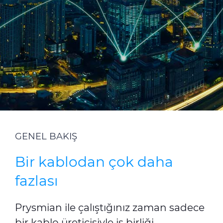
Sürdürülebilirlik
Yatırımcı İlişkileri
E Path
CPR
Medya
Etik Değerler
İletişim
GENEL BAKIŞ
C@P
Bir kablodan çok daha
fazlası
Prysmian ile çalıştığınız zaman sadece
bir kablo üreticisiyle iş birliği