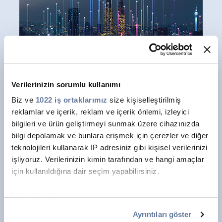
Verilerinizin sorumlu kullanımı
Biz ve
1022 iş ortaklarımız
size kişiselleştirilmiş
reklamlar ve içerik, reklam ve içerik önlemi, izleyici
bilgileri ve ürün geliştirmeyi sunmak üzere cihazınızda
bilgi depolamak ve bunlara erişmek için çerezler ve diğer
Geleceğin alt yapısının
teknolojileri kullanarak IP adresiniz gibi kişisel verilerinizi
işliyoruz. Verilerinizin kimin tarafından ve hangi amaçlar
güvenliğini ve
için kullanıldığına dair seçim yapabilirsiniz.
güvenilirliğini garanti eden
İzin verirseniz, ayrıca:
uzun ömürlü kablolar
Birkaç metreye kadar doğru olabilen coğrafi
Ayrıntıları göster
konumunuzla ilgili bilgileri toplamak istiyoruz