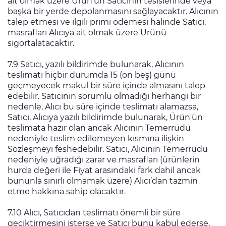
ait olmak üzere Ürün'ün Satıcının tesislerinde veya
başka bir yerde depolanmasını sağlayacaktır. Alıcının
talep etmesi ve ilgili primi ödemesi halinde Satıcı,
masrafları Alıcıya ait olmak üzere Ürünü
sigortalatacaktır.
7.9 Satıcı, yazılı bildirimde bulunarak, Alıcının
teslimatı hiçbir durumda 15 (on beş) günü
geçmeyecek makul bir süre içinde almasını talep
edebilir. Satıcının sorumlu olmadığı herhangi bir
nedenle, Alıcı bu süre içinde teslimatı alamazsa,
Satıcı, Alıcıya yazılı bildirimde bulunarak, Ürün'ün
teslimata hazır olan ancak Alıcının Temerrüdü
nedeniyle teslim edilemeyen kısmına ilişkin
Sözleşmeyi feshedebilir. Satıcı, Alıcının Temerrüdü
nedeniyle uğradığı zarar ve masrafları (ürünlerin
hurda değeri ile Fiyat arasındaki fark dahil ancak
bununla sınırlı olmamak üzere) Alıcı’dan tazmin
etme hakkına sahip olacaktır.
7.10 Alıcı, Satıcıdan teslimatı önemli bir süre
geciktirmesini isterse ve Satıcı bunu kabul ederse,