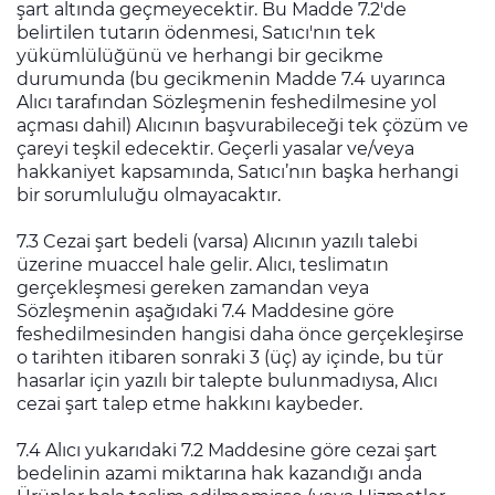
şart altında geçmeyecektir. Bu Madde 7.2'de
belirtilen tutarın ödenmesi, Satıcı'nın tek
yükümlülüğünü ve herhangi bir gecikme
durumunda (bu gecikmenin Madde 7.4 uyarınca
Alıcı tarafından Sözleşmenin feshedilmesine yol
açması dahil) Alıcının başvurabileceği tek çözüm ve
çareyi teşkil edecektir. Geçerli yasalar ve/veya
hakkaniyet kapsamında, Satıcı’nın başka herhangi
bir sorumluluğu olmayacaktır.
7.3 Cezai şart bedeli (varsa) Alıcının yazılı talebi
üzerine muaccel hale gelir. Alıcı, teslimatın
gerçekleşmesi gereken zamandan veya
Sözleşmenin aşağıdaki 7.4 Maddesine göre
feshedilmesinden hangisi daha önce gerçekleşirse
o tarihten itibaren sonraki 3 (üç) ay içinde, bu tür
hasarlar için yazılı bir talepte bulunmadıysa, Alıcı
cezai şart talep etme hakkını kaybeder.
7.4 Alıcı yukarıdaki 7.2 Maddesine göre cezai şart
bedelinin azami miktarına hak kazandığı anda