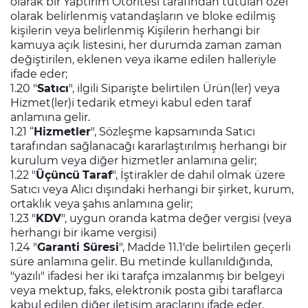
olarak bir Yaptırım Otoritesi tarafından tutulan özel
olarak belirlenmiş vatandaşların ve bloke edilmiş
kişilerin veya belirlenmiş Kişilerin herhangi bir
kamuya açık listesini, her durumda zaman zaman
değiştirilen, eklenen veya ikame edilen halleriyle
ifade eder;
1.20 "
Satıcı
", ilgili Siparişte belirtilen Ürün(ler) veya
Hizmet(ler)i tedarik etmeyi kabul eden taraf
anlamına gelir.
1.21 “
Hizmetler
", Sözleşme kapsamında Satıcı
tarafından sağlanacağı kararlaştırılmış herhangi bir
kurulum veya diğer hizmetler anlamına gelir;
1.22 "
Üçüncü
Taraf
", İştirakler de dahil olmak üzere
Satıcı veya Alıcı dışındaki herhangi bir şirket, kurum,
ortaklık veya şahıs anlamına gelir;
1.23 "
KDV
", uygun oranda katma değer vergisi (veya
herhangi bir ikame vergisi)
1.24 "
Garanti Süresi
", Madde 11.1'de belirtilen geçerli
süre anlamına gelir. Bu metinde kullanıldığında,
"yazılı" ifadesi her iki tarafça imzalanmış bir belgeyi
veya mektup, faks, elektronik posta gibi taraflarca
kabul edilen diğer iletişim araçlarını ifade eder.