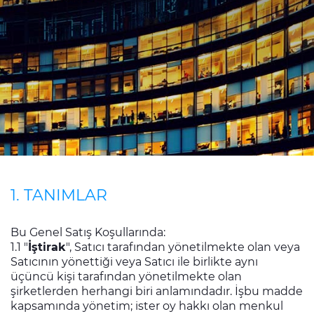
Sürdürülebilirlik
Yatırımcı İlişkileri
E Path
CPR
Medya
Etik Değerler
İletişim
1. TANIMLAR
C@P
Bu Genel Satış Koşullarında:
1.1 "
İştirak
", Satıcı tarafından yönetilmekte olan veya
Satıcının yönettiği veya Satıcı ile birlikte aynı
üçüncü kişi tarafından yönetilmekte olan
şirketlerden herhangi biri anlamındadır. İşbu madde
kapsamında yönetim; ister oy hakkı olan menkul