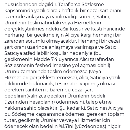
hususlarından değildir. Taraflarca Sözleşme
kapsamında yazılı olarak haftalık bir cezai şart oranı
üzerinde anlaşmaya varılmadığı sürece, Satıcı,
Ürünlerin teslimatındaki veya Hizmetlerin
gerçekleştirilmesindeki ağır kusur ve kastı haricinde
herhangi bir gecikme için Alıcıya karşı herhangi bir
zarardan sorumlu olmayacaktır. Herhangi bir cezai
şart oranı üzerinde anlaşmaya varılmışsa ve Satıcı,
Satıcıya atfedilebilir koşullar nedeniyle (bu
gecikmenin Madde 7.4 uyarınca Alıcı tarafından
Sözleşmenin feshedilmesine yol açması dahil)
Ürünü zamanında teslim edemezse (veya
Hizmetleri gerçekleştiremezse), Alıcı, Satıcıya yazılı
bildirimde bulunarak, teslimatın yapılmış olması
gereken tarihten itibaren bu cezai şart
bedelinin(yalnızca geciken Ürünlerin bedeli
üzerinden hesaplanır) ödenmesini, talep etme
hakkına sahip olacaktır. Şu kadar ki, Satıcının Alıcıya
bu Sözleşme kapsamında ödemesi gereken toplam
tutar, gecikmiş Ürünler ve/veya Hizmetler için
ödenecek olan bedelin %15’ini (yüzdeonbeş) hiçbir