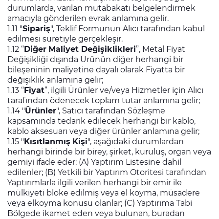
durumlarda, varılan mutabakatı belgelendirmek
amacıyla gönderilen evrak anlamına gelir.
1.11 "
Sipariş
", Teklif Formunun Alıcı tarafından kabul
edilmesi suretiyle gerçekleşir.
1.12 “
Diğer
Maliyet Değişiklikleri
”, Metal Fiyat
Değişikliği dışında Ürünün diğer herhangi bir
bileşeninin maliyetine dayalı olarak Fiyatta bir
değişiklik anlamına gelir;
1.13 “
Fiyat
”, ilgili Ürünler ve/veya Hizmetler için Alıcı
tarafından ödenecek toplam tutar anlamına gelir;
1.14 "
Ürünler
", Satıcı tarafından Sözleşme
kapsamında tedarik edilecek herhangi bir kablo,
kablo aksesuarı veya diğer ürünler anlamına gelir;
1.15 "
Kısıtlanmış
Kişi
", aşağıdaki durumlardan
herhangi birinde bir birey, şirket, kuruluş, organ veya
gemiyi ifade eder: (A) Yaptırım Listesine dahil
edilenler; (B) Yetkili bir Yaptırım Otoritesi tarafından
Yaptırımlarla ilgili verilen herhangi bir emir ile
mülkiyeti bloke edilmiş veya el koyma, müsadere
veya elkoyma konusu olanlar; (C) Yaptırıma Tabi
Bölgede ikamet eden veya bulunan, buradan