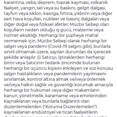
karantina, veba; deprem, toprak kayması, volkanik
faaliyet, yangın, sel veya su baskını, gelgit dalgası,
tayfun veya siklon, kasırga, fırtına, yıldırım veya diğer
sert hava koşulları, nükleer ve basınç dalgaları veya
diğer doğal veya fiziksel afetler; Mücbir Sebep olan
koşulların neden olduğu iş gücü, malzeme veya
hizmet eksikliği. Herhangi bir şüpheye mahal
vermemek için, Mücbir Sebep olarak herhangi bir
salgın veya pandemi (Covid-19 salgını gibi), bunlarla
sınırlı olmamak üzere, sayılan durumları da içerecek
şekilde anlaşılır: (i) Satıcıyı, İştiraklerden herhangi
birini veya Satıcının tedarik zincirinde bulunan
herhangi bir üçüncü kişisini etkileyen ve söz konusu
salgın hastalıkların veya pandemilerin yayılmasını
sınırlamak, kontrol altına almak ve/veya önlemek
ve/veya halkın sağlık ve güvenliği korumak amacıyla
herhangi bir hükümet veya diğer makamların
kanun, yönetmelik, kararname veya emirlerinden
kaynaklanan veya bunlarla bağlantılı olan
düzenlemelerden ("Koruma Düzenlemeleri")
kaynaklanan endüstriyel ve ticari faaliyetlerin