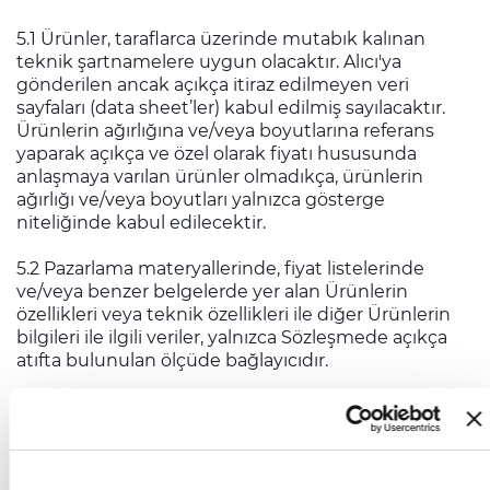
5.1 Ürünler, taraflarca üzerinde mutabık kalınan
teknik şartnamelere uygun olacaktır. Alıcı'ya
gönderilen ancak açıkça itiraz edilmeyen veri
sayfaları (data sheet’ler) kabul edilmiş sayılacaktır.
Ürünlerin ağırlığına ve/veya boyutlarına referans
yaparak açıkça ve özel olarak fiyatı hususunda
anlaşmaya varılan ürünler olmadıkça, ürünlerin
ağırlığı ve/veya boyutları yalnızca gösterge
niteliğinde kabul edilecektir.
5.2 Pazarlama materyallerinde, fiyat listelerinde
ve/veya benzer belgelerde yer alan Ürünlerin
özellikleri veya teknik özellikleri ile diğer Ürünlerin
bilgileri ile ilgili veriler, yalnızca Sözleşmede açıkça
atıfta bulunulan ölçüde bağlayıcıdır.
5.3 Aksi kararlaştırılmadıkça, Alıcı her halükarda
kablo uzunlukları ve toplam tedarik miktarı için artı
veya eksi 3% toleranslarını kabul edecektir (şüpheye
mahal vermemek için, daha kısa kablo