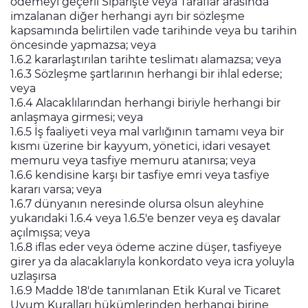
ödemeyi geçerli Siparişte veya Taraflar arasında
imzalanan diğer herhangi ayrı bir sözleşme
kapsamında belirtilen vade tarihinde veya bu tarihin
öncesinde yapmazsa; veya
1.6.2 kararlaştırılan tarihte teslimatı alamazsa; veya
1.6.3 Sözleşme şartlarının herhangi bir ihlal ederse;
veya
1.6.4 Alacaklılarından herhangi biriyle herhangi bir
anlaşmaya girmesi; veya
1.6.5 İş faaliyeti veya mal varlığının tamamı veya bir
kısmı üzerine bir kayyum, yönetici, idari vesayet
memuru veya tasfiye memuru atanırsa; veya
1.6.6 kendisine karşı bir tasfiye emri veya tasfiye
kararı varsa; veya
1.6.7 dünyanın neresinde olursa olsun aleyhine
yukarıdaki 1.6.4 veya 1.6.5'e benzer veya eş davalar
açılmışsa; veya
1.6.8 iflas eder veya ödeme aczine düşer, tasfiyeye
girer ya da alacaklarıyla konkordato veya icra yoluyla
uzlaşırsa
1.6.9 Madde 18'de tanımlanan Etik Kural ve Ticaret
Uyum Kuralları hükümlerinden herhangi birine