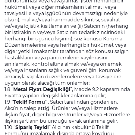
durdurulması veya yavaşlaması (ister herhangi bir
hükümet veya diğer makamların talimatı veya
tavsiyesi ile veya işgücünün devamsızlığı nedeniyle
olsun), mal ve/veya hammadde sıkıntısı, seyahat
ve/veya lojistik kısıtlamaları ve (ii) Satıcının (herhangi
bir İştirakinin ve/veya Satıcının tedarik zincirindeki
herhangi bir üçüncü kişinin), söz konusu Koruma
Düzenlemelerine veya herhangi bir hükümet veya
diğer yetkili makamlar tarafından söz konusu salgın
hastalıkların veya pandemilerin yayılmasını
sınırlamak, kontrol altına almak ve/veya önlemek
ve/veya insanların sağlık ve güvenliğini korumak
amacıyla yapılan düzenlemelere veya tavsiyelere
uygun olarak alacağı tüm önlemler;
1.8 “
Metal Fiyat Değişikliği
”, Madde 9.2 kapsamında
Fiyatta yapılan değişiklikler anlamına gelir;
1.9 “
Teklif
Formu
” , Satıcı tarafından gönderilen,
Alıcı’nın talep ettiği Ürünler ve/veya Hizmetlere
ilişkin fiyat, diğer bilgi ve Ürünler ve/veya Hizmetlere
ilişkin şartların bulunduğu evrak anlamına gelir.
1.10 “
Sipariş
Teyidi
” Alıcı’nın kabulünü Teklif
Formu’nu imzalamak dışında ortaya koyduğu