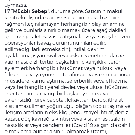
uymazsa.
1.7 “
Mücbir
Sebep
", duruma göre, Satıcının makul
kontrolü dışında olan ve Satıcının makul özenine
rağmen kaçınılamayan herhangi bir olay anlamına
gelir ve bunlarla sınırlı olmamak üzere aşağıdakileri
içerir:doğal afet, savaş , çatışmalar veya savaş benzeri
operasyonlar (savaş durumunun ilan edilip
edilmediği fark etmeksizin); ihtilal, devrim,
ayaklanma, isyan, sivil veya askeri yönetime darbe
yapılması, gizli tertip, başkaldırı, iç karışıklık, terör
eylemleri; herhangi bir hükümet veya hukuki veya
fiili otorite veya yönetici tarafından veya emri altında
müsadere, kamulaştırma, seferberlik veya el koyma
veya herhangi bir yerel devlet veya ulusal hükümet
otoritesinin herhangi bir başka eylemi veya
eylemsizliği; grev, sabotaj, lokavt, ambargo, ithalat
kısıtlaması, liman yoğunluğu, olağan toplu taşıma ve
iletişim araçlarının eksikliği, endüstriyel ihtilaf, deniz
kazası, güç kaynağı sıkıntısı veya kısıtlaması, salgın
hastalıklar veya pandemiler (Covid 19 salgını da dahil
olmak ama bunlarla sınırlı olmamak üzere),