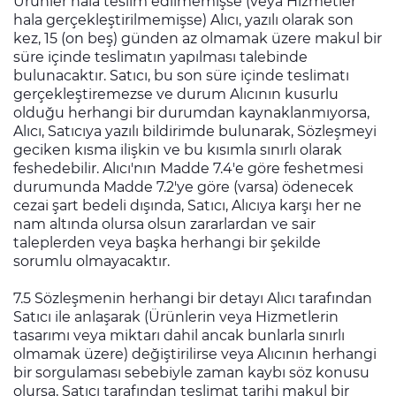
Ürünler hala teslim edilmemişse (veya Hizmetler
hala gerçekleştirilmemişse) Alıcı, yazılı olarak son
kez, 15 (on beş) günden az olmamak üzere makul bir
süre içinde teslimatın yapılması talebinde
bulunacaktır. Satıcı, bu son süre içinde teslimatı
gerçekleştiremezse ve durum Alıcının kusurlu
olduğu herhangi bir durumdan kaynaklanmıyorsa,
Alıcı, Satıcıya yazılı bildirimde bulunarak, Sözleşmeyi
geciken kısma ilişkin ve bu kısımla sınırlı olarak
feshedebilir. Alıcı'nın Madde 7.4'e göre feshetmesi
durumunda Madde 7.2'ye göre (varsa) ödenecek
cezai şart bedeli dışında, Satıcı, Alıcıya karşı her ne
nam altında olursa olsun zararlardan ve sair
taleplerden veya başka herhangi bir şekilde
sorumlu olmayacaktır.
7.5 Sözleşmenin herhangi bir detayı Alıcı tarafından
Satıcı ile anlaşarak (Ürünlerin veya Hizmetlerin
tasarımı veya miktarı dahil ancak bunlarla sınırlı
olmamak üzere) değiştirilirse veya Alıcının herhangi
bir sorgulaması sebebiyle zaman kaybı söz konusu
olursa, Satıcı tarafından teslimat tarihi makul bir