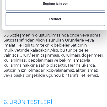
önerilen değişikliklerle ilgili görüşmeler devam
Seçime izin ver
ederken, orijinal iş kapsamının üretimini/işletimini
İçeriği ve reklamları kişiselleştirmek, sosyal medya
askıya alma hakkına sahip olacaktır. Söz konusu
özellikleri sunmak ve trafiği analiz etmek için çerezler
askıya alma durumunda, Satıcı ayrıca teslimat
kullanıyoruz. Sitemizi kullanımınızla ilgili bilgileri ayrıca
Reddet
tarihini/tarihlerini makul bir süre kadar uzatma
sosyal medya, reklamcılık ve analiz iş ortaklarımızla
hakkına sahip olacaktır.
paylaşabiliriz. İş ortaklarımız, bu bilgileri kendilerine
5.5 Sözleşmenin oluşturulmasında önce veya sonra
sağladığınız veya hizmetlerini kullanırken topladıkları diğer
Satıcı tarafından Alıcıya sunulan Ürün/lerle veya
bilgilerle birleştirebilir.
imalatı ile ilgili tüm teknik belgeler Satıcının
mülkiyetinde kalacaktır. Alıcı, bu tür belgeleri
yalnızca Ürün/ler'in taşınması, kurulması, döşenmesi,
kullanılması, depolanması ve bakımı amacıyla
kullanma hakkına sahip olacaktır. Her halükârda,
Satıcının izni olmadan kopyalanamaz, aktarılamaz
veya başka bir şekilde üçüncü bir tarafa iletilemez.
6. ÜRÜN TESTLERİ