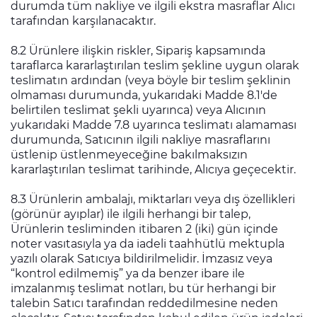
durumda tüm nakliye ve ilgili ekstra masraflar Alıcı
tarafından karşılanacaktır.
8.2 Ürünlere ilişkin riskler, Sipariş kapsamında
taraflarca kararlaştırılan teslim şekline uygun olarak
teslimatın ardından (veya böyle bir teslim şeklinin
olmaması durumunda, yukarıdaki Madde 8.1'de
belirtilen teslimat şekli uyarınca) veya Alıcının
yukarıdaki Madde 7.8 uyarınca teslimatı alamaması
durumunda, Satıcının ilgili nakliye masraflarını
üstlenip üstlenmeyeceğine bakılmaksızın
kararlaştırılan teslimat tarihinde, Alıcıya geçecektir.
8.3 Ürünlerin ambalajı, miktarları veya dış özellikleri
(görünür ayıplar) ile ilgili herhangi bir talep,
Ürünlerin tesliminden itibaren 2 (iki) gün içinde
noter vasıtasıyla ya da iadeli taahhütlü mektupla
yazılı olarak Satıcıya bildirilmelidir. İmzasız veya
“kontrol edilmemiş” ya da benzer ibare ile
imzalanmış teslimat notları, bu tür herhangi bir
talebin Satıcı tarafından reddedilmesine neden