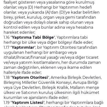
faaliyet gösteren veya yasalarına göre kurulmuş
olanlar; veya (D) Herhangi bir Yaptırımın hedefi
olanlar. veya yukarıda (A)'dan (D)'ye kadar belirtilen
birey, şirket, kuruluş, organ veya gemi tarafından
doğrudan veya dolaylı olarak sahip olunan veya
kontrol edilen veya bunlar adına veya hesabına
hareket edenler;
1.16 "
Yaptırıma
Tabi Bölge
", Yaptırımlara tabi
herhangi bir ülke veya diğer bölgeyi ifade eder;
1.17 "
Yaptırımlar
", bir Yaptırım Otoritesi tarafından
uygulanan herhangi bir ambargo veya
ithalat/ihracat/finansal yasağı ve/veya diğer ticaret
ve/veya yatırım kısıtlamalarını, her durumda zaman
zaman değiştirilen, eklenen veya ikame edilen
halleriyle ifade eder;
1.18 "
Yaptırım
Otoritesi
", Amerika Birleşik Devletleri,
Birleşmiş Milletler Güvenlik Konseyi, Avrupa Birliği
veya Üye Devletleri, Birleşik Krallık, Malların menşe
ülkesi ve Satıcının kuruluş ülkesinin ilgili hükümet
kurumları ve ajanslarını ifade eder;
1.19 "
Yaptırım
Listesi
", herhangi bir Yaptırımlara bağlı