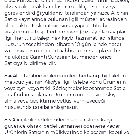
olacaktır. Satıcı tarafından kabul edilen ürün iadeleri,
aksi yazılı olarak kararlaştırılmadıkça, Satıcı veya
görevlendirdiği yüklenici tarafından yalnızca Alıcının
Satıcı kayıtlarında bulunan ilgili müşteri adresinden
alınacaktır. Teslimat sırasında yapılan titiz bir
araştırma ile tespit edilemeyen (gizli ayıplar) ayıplar
ilgili her türlü talep, hak kaybı tazminatı adı altında,
kusurun tespitinden itibaren 10 gün içinde noter
vasıtasıyla ya da iadeli taahhütlü mektupla ve her
halükârda Garanti Süresinin bitiminden önce
Satıcıya bildirilmelidir.
8.4 Alıcı tarafından ileri sürülen herhangi bir talebin
mevcudiyetinin, Alıcı'ya, ilgili talebe konu Ürünlerin
veya aynı veya farklı Sözleşmeler kapsamında Satıcı
tarafından sağlanan Ürünlerin ödemesini askıya
alma veya geciktirme yetkisi vermeyeceği
hususunda taraflar anlaşmıştır.
8.5 Alıcı, ilgili bedelin ödenmeme riskine karşı
güvence olarak, bedel tamamen ödenene kadar
Ürünlerin Satıcının mülkiyetinde kalacağını kabul ve