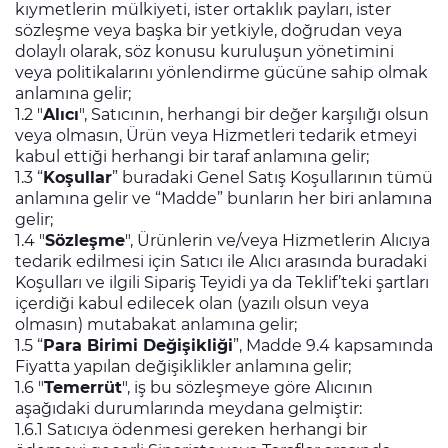
kıymetlerin mülkiyeti, ister ortaklık payları, ister
sözleşme veya başka bir yetkiyle, doğrudan veya
dolaylı olarak, söz konusu kuruluşun yönetimini
veya politikalarını yönlendirme gücüne sahip olmak
anlamına gelir;
1.2 "
Alıcı
", Satıcının, herhangi bir değer karşılığı olsun
veya olmasın, Ürün veya Hizmetleri tedarik etmeyi
kabul ettiği herhangi bir taraf anlamına gelir;
1.3 “
Koşullar
” buradaki Genel Satış Koşullarının tümü
anlamına gelir ve “Madde” bunların her biri anlamına
gelir;
1.4 "
Sözleşme
", Ürünlerin ve/veya Hizmetlerin Alıcıya
tedarik edilmesi için Satıcı ile Alıcı arasında buradaki
Koşulları ve ilgili Sipariş Teyidi ya da Teklif’teki şartları
içerdiği kabul edilecek olan (yazılı olsun veya
olmasın) mutabakat anlamına gelir;
1.5 “
Para Birimi Değişikliği
”, Madde 9.4 kapsamında
Fiyatta yapılan değişiklikler anlamına gelir;
1.6 "
Temerrüt
", iş bu sözleşmeye göre Alıcının
aşağıdaki durumlarında meydana gelmiştir:
1.6.1 Satıcıya ödenmesi gereken herhangi bir