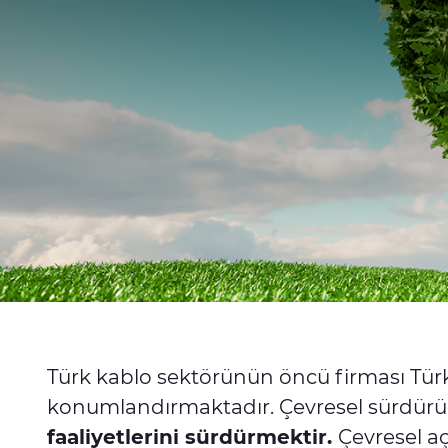
Türk kablo sektörünün öncü firması Türk
konumlandırmaktadır. Çevresel sürdürül
faaliyetlerini sürdürmektir.
Çevresel aç