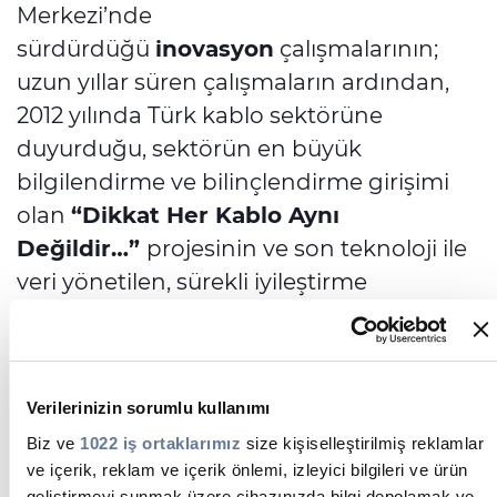
Merkezi’nde
sürdürdüğü
inovasyon
çalışmalarının;
uzun yıllar süren çalışmaların ardından,
2012 yılında Türk kablo sektörüne
duyurduğu, sektörün en büyük
bilgilendirme ve bilinçlendirme girişimi
olan
“Dikkat Her Kablo Aynı
Değildir…”
projesinin ve son teknoloji ile
veri yönetilen, sürekli iyileştirme
odaklı
Müşteri Koordinasyon
Merkezi
bünyesinde yönettiği tüm
süreçlerin bir sonucu olarak; verimli, etkin,
Verilerinizin sorumlu kullanımı
üstün, sürdürülebilir ve çevreye duyarlı
Biz ve
1022 iş ortaklarımız
size kişiselleştirilmiş reklamlar
ürün ve sistem çözümleri geliştirme
ve içerik, reklam ve içerik önlemi, izleyici bilgileri ve ürün
hedefini her geçen bir adım ileriye
geliştirmeyi sunmak üzere cihazınızda bilgi depolamak ve