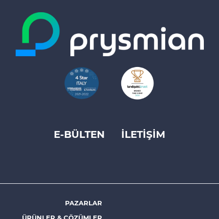
E-BÜLTEN
İLETİŞİM
Footer
top
menu
-
Prysmian
PAZARLAR
Footer
ÜRÜNLER & ÇÖZÜMLER