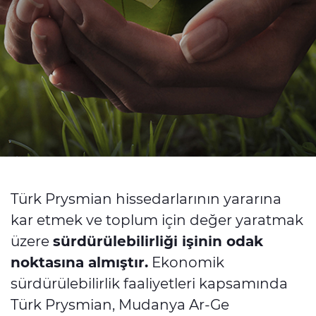
Sürdürülebilirlik
Yatırımcı İlişkileri
E Path
CPR
Medya
Etik Değerler
İletişim
Türk Prysmian hissedarlarının yararına
C@P
kar etmek ve toplum için değer yaratmak
üzere
sürdürülebilirliği işinin odak
noktasına almıştır.
Ekonomik
sürdürülebilirlik faaliyetleri kapsamında
Türk Prysmian, Mudanya Ar-Ge