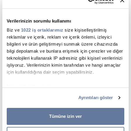
performansa bağlı teşvikler.
Value4All programı:
Tüm çalışanlarla
Verilerinizin sorumlu kullanımı
sürdürülebilir değer yaratımını
Biz ve
paylaşmak için tasarlanmış, katılmak
1022 iş ortaklarımız
size kişiselleştirilmiş
reklamlar ve içerik, reklam ve içerik önlemi, izleyici
isteyen herkesi memnuniyetle
bilgileri ve ürün geliştirmeyi sunmak üzere cihazınızda
karşılayan ve herhangi bir coğrafi,
bilgi depolamak ve bunlara erişmek için çerezler ve diğer
organizasyonel veya yerel çeşitliliği
teknolojileri kullanarak IP adresiniz gibi kişisel verilerinizi
işliyoruz. Verilerinizin kimin tarafından ve hangi amaçlar
kucaklayan 3 hisse senedi bazlı plan.
için kullanıldığına dair seçim yapabilirsiniz.
BE IN:
Değer yaratımını paylaşmak,
enflasyonu hafifletmek ve özellikle
İzin verirseniz, ayrıca:
Birkaç metreye kadar doğru olabilen coğrafi
masa başı olmayan çalışanlara daha
Ayrıntıları göster
konumunuzla ilgili bilgileri toplamak istiyoruz
fazla fayda sağlamak için tasarlanmış
Cihazınızı belirli özellikler (parmak izleri) için aktif
en yeni hisse senedi bazlı kâr paylaşım
bir şekilde tarayarak tanımlamak istiyoruz
Tümüne izin ver
planı, artan katılım ve şirketin
Ayrıntılar kısmında
kişisel verilerinizin nasıl işlendiği
performansına uyum sağlayarak
hakkında daha fazla bilgi alın ve tercihlerinizi belirleyin.