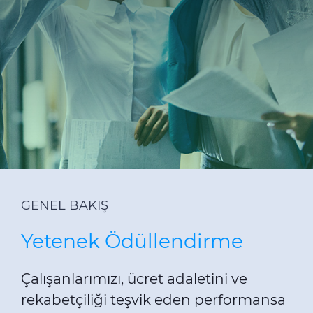
Sürdürülebilirlik
Yatırımcı İlişkileri
E Path
CPR
Medya
Etik Değerler
İletişim
C@P
GENEL BAKIŞ
Yetenek Ödüllendirme
Çalışanlarımızı, ücret adaletini ve
rekabetçiliği teşvik eden performansa