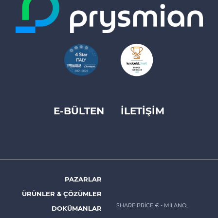
E-BÜLTEN
İLETİŞİM
Footer
top
menu
-
Prysmian
PAZARLAR
Footer
ÜRÜNLER & ÇÖZÜMLER
menu
SHARE PRICE €
- MILANO,
DOKÜMANLAR