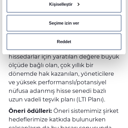
Kişiselleştir
Rızanızı dilediğiniz zaman Çerez Beyanı kısmından
ödüllendirir.
değiştirebilir veya geri çekebilirsiniz.
YES:
Şirket hisselerini gönüllü olarak
Seçime izin ver
İçeriği ve reklamları kişiselleştirmek, sosyal medya
uygun koşullarda satın alma fırsatı
özellikleri sunmak ve trafiği analiz etmek için çerezler
sunar.
kullanıyoruz. Sitemizi kullanımınızla ilgili bilgileri ayrıca
Reddet
GROW:
Firma içi iş performansına ve
sosyal medya, reklamcılık ve analiz iş ortaklarımızla
paylaşabiliriz. İş ortaklarımız, bu bilgileri kendilerine
hissedarlar için yaratılan değere büyük
sağladığınız veya hizmetlerini kullanırken topladıkları
ölçüde bağlı olan, çok yıllık bir
diğer bilgilerle birleştirebilir.
dönemde hak kazanılan, yöneticilere
ve yüksek performanslı/potansiyel
nüfusa adanmış hisse senedi bazlı
uzun vadeli teşvik planı (LTI Planı).
Öneri ödülleri:
Öneri sistemimiz şirket
hedeflerimize katkıda bulunurken