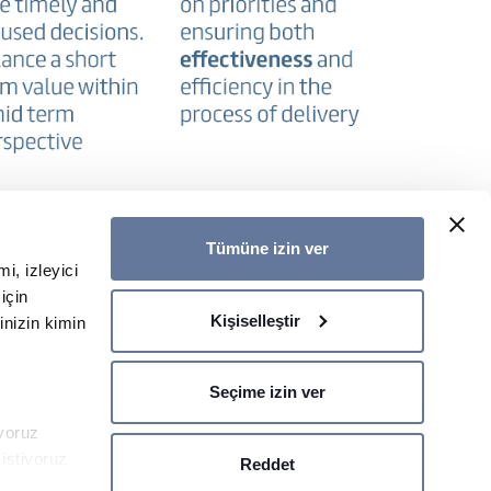
Tümüne izin ver
i, izleyici
için
Kişiselleştir
rinizin kimin
E-BÜLTEN
İLETİŞİM
Seçime izin ver
iyoruz
 istiyoruz
Reddet
hlerinizi