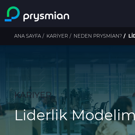
Ana içeriğe atla
Sayfa
ANA SAYFA
KARIYER
NEDEN PRYSMIAN?
LI
yolu
KARIYER
Liderlik Modelim