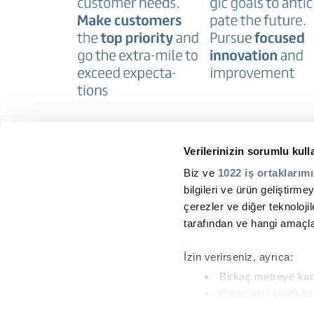
Verilerinizin sorumlu kull
Biz ve
1022 iş ortaklarım
bilgileri ve ürün geliştir
çerezler ve diğer teknolojile
tarafından ve hangi amaçlar
İzin verirseniz, ayrıca:
Birkaç metreye kada
Cihazınızı belirli ö
Ayrıntılar kısmında
kişisel