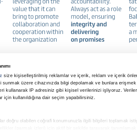
anımı
ız
size kişiselleştirilmiş reklamlar ve içerik, reklam ve içerik önlem
meyi sunmak üzere cihazınızda bilgi depolamak ve bunlara erişmek 
ri kullanarak IP adresiniz gibi kişisel verilerinizi işliyoruz. Verile
 için kullanıldığına dair seçim yapabilirsiniz.
Footer
top
r doğru olabilen coğrafi konumunuzla ilgili bilgileri toplamak ist
menu
zellikler (parmak izleri) için aktif bir şekilde tarayarak tanımlamak
-
 verilerinizin nasıl işlendiği hakkında daha fazla bilgi alın ve terci