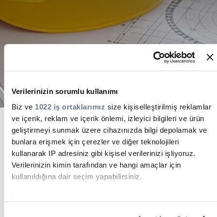
Sürdürülebilirlik
Yatırımcı İlişkileri
E Path
CPR
Medya
Verilerinizin sorumlu kullanımı
Etik Değerler
Biz ve
1022 iş ortaklarımız
size kişiselleştirilmiş reklamlar
ve içerik, reklam ve içerik önlemi, izleyici bilgileri ve ürün
İletişim
geliştirmeyi sunmak üzere cihazınızda bilgi depolamak ve
Türk Prysmian, 1964 yılında Mudanya’da, kurulduğu
C@P
bunlara erişmek için çerezler ve diğer teknolojileri
ilk günden bu yana hizmet vermeyi sürdürdüğü
kullanarak IP adresiniz gibi kişisel verilerinizi işliyoruz.
fabrikasında her zaman tam anlamıyla güvenli,
sağlıklı ve sürdürülebilir bir çalışma ortamı yaratmak
Verilerinizin kimin tarafından ve hangi amaçlar için
için çalışmakta ve çalışanlarının bu konuda
kullanıldığına dair seçim yapabilirsiniz.
farkındalığını güçlendirerek, sürekli bir iyileştirme
politikası benimsemektedir.
İzin verirseniz, ayrıca:
Bugün Türk Prysmian, çevreye, çalışanlarına ve
Birkaç metreye kadar doğru olabilen coğrafi
topluma karşı sorumluluklarının bilincinde,