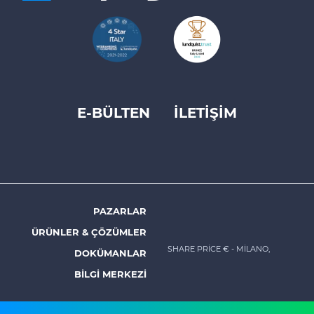
E-BÜLTEN
İLETİŞİM
Footer
top
menu
-
Prysmian
PAZARLAR
Footer
ÜRÜNLER & ÇÖZÜMLER
menu
SHARE PRICE €
- MILANO,
DOKÜMANLAR
-
BILGI MERKEZI
Prysmian