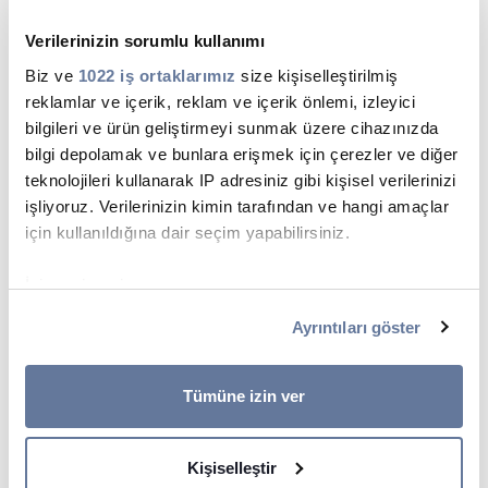
Verilerinizin sorumlu kullanımı
Biz ve
1022 iş ortaklarımız
size kişiselleştirilmiş
reklamlar ve içerik, reklam ve içerik önlemi, izleyici
bilgileri ve ürün geliştirmeyi sunmak üzere cihazınızda
Protothen®-X Yüksek Gerilim Kabloları
bilgi depolamak ve bunlara erişmek için çerezler ve diğer
teknolojileri kullanarak IP adresiniz gibi kişisel verilerinizi
SAYFAYA GIT
işliyoruz. Verilerinizin kimin tarafından ve hangi amaçlar
için kullanıldığına dair seçim yapabilirsiniz.
İzin verirseniz, ayrıca:
Birkaç metreye kadar doğru olabilen coğrafi
Ayrıntıları göster
konumunuzla ilgili bilgileri toplamak istiyoruz
Cihazınızı belirli özellikler (parmak izleri) için aktif
bir şekilde tarayarak tanımlamak istiyoruz
Tümüne izin ver
Ayrıntılar kısmında
kişisel verilerinizin nasıl işlendiği
hakkında daha fazla bilgi alın ve tercihlerinizi belirleyin.
Kişiselleştir
Rızanızı dilediğiniz zaman Çerez Beyanı kısmından