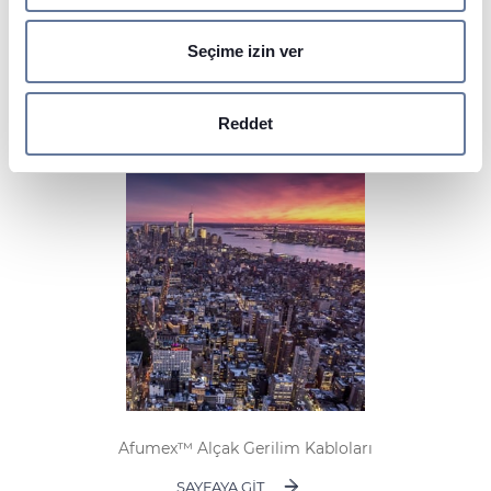
değiştirebilir veya geri çekebilirsiniz.
Afumex™ Tesisat Kabloları
Seçime izin ver
İçeriği ve reklamları kişiselleştirmek, sosyal medya
SAYFAYA GIT
özellikleri sunmak ve trafiği analiz etmek için çerezler
kullanıyoruz. Sitemizi kullanımınızla ilgili bilgileri ayrıca
Reddet
sosyal medya, reklamcılık ve analiz iş ortaklarımızla
paylaşabiliriz. İş ortaklarımız, bu bilgileri kendilerine
sağladığınız veya hizmetlerini kullanırken topladıkları
diğer bilgilerle birleştirebilir.
Afumex™ Alçak Gerilim Kabloları
SAYFAYA GIT