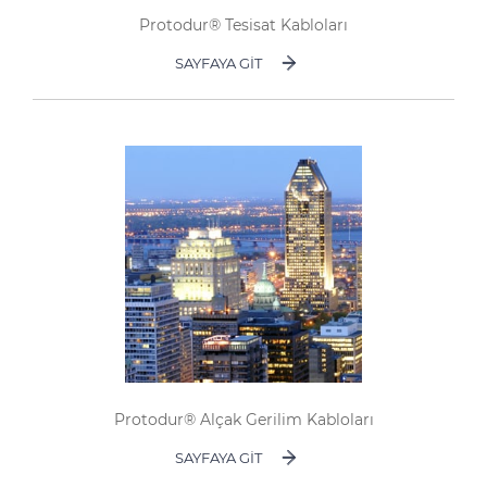
Sürdürülebilirlik
Protodur® Tesisat Kabloları
Yatırımcı İlişkileri
SAYFAYA GIT
E Path
CPR
Medya
Etik Değerler
İletişim
C@P
Protodur® Alçak Gerilim Kabloları
SAYFAYA GIT