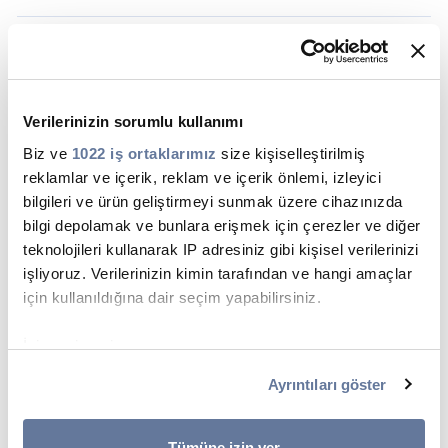
Toggle
Details
Türk Prysmian Kablo hangi
borsalarda ve hangi hisse kodu ile
işlem görmektedir?
Toggle
Verilerinizin sorumlu kullanımı
Details
Türk Prysmian Kablo'nun
Biz ve
1022 iş ortaklarımız
size kişiselleştirilmiş
ödenmiş sermayesi ne kadardır?
reklamlar ve içerik, reklam ve içerik önlemi, izleyici
Toggle
bilgileri ve ürün geliştirmeyi sunmak üzere cihazınızda
Details
Türk Prysmian Kablo ile ilgili
bilgi depolamak ve bunlara erişmek için çerezler ve diğer
Finansal Tablolara nereden
teknolojileri kullanarak IP adresiniz gibi kişisel verilerinizi
ulaşabiliriz?
işliyoruz. Verilerinizin kimin tarafından ve hangi amaçlar
Toggle
için kullanıldığına dair seçim yapabilirsiniz.
Details
Türk Pysmian Kablo ile ilgili
İzin verirseniz, ayrıca:
Faaliyet Raporlarına nereden
Birkaç metreye kadar doğru olabilen coğrafi
ulaşabiliriz?
Ayrıntıları göster
konumunuzla ilgili bilgileri toplamak istiyoruz
Toggle
Details
Cihazınızı belirli özellikler (parmak izleri) için aktif
Türk Prysmian Kablo'nun genel
bir şekilde tarayarak tanımlamak istiyoruz
Tümüne izin ver