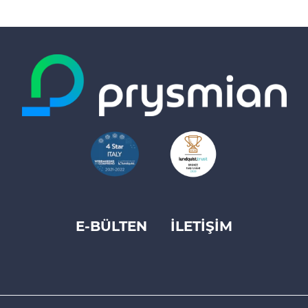
E-BÜLTEN
İLETİŞİM
Footer
top
menu
-