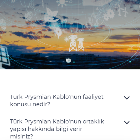
Sürdürülebilirlik
Yatırımcı İlişkileri
E Path
CPR
Medya
Etik Değerler
İletişim
C@P
Türk Prysmian Kablo'nun faaliyet
konusu nedir?
Toggle
Details
Türk Prysmian Kablo'nun ortaklık
yapısı hakkında bilgi verir
misiniz?