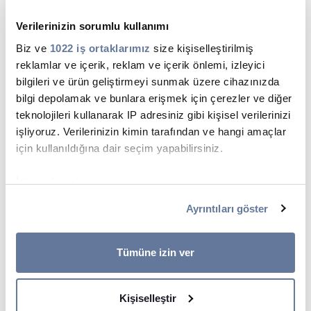
Verilerinizin sorumlu kullanımı
Biz ve
1022 iş ortaklarımız
size kişiselleştirilmiş
reklamlar ve içerik, reklam ve içerik önlemi, izleyici
bilgileri ve ürün geliştirmeyi sunmak üzere cihazınızda
Asansör ve Pist Aydınlatma Kabloları
bilgi depolamak ve bunlara erişmek için çerezler ve diğer
teknolojileri kullanarak IP adresiniz gibi kişisel verilerinizi
SAYFAYA GIT
işliyoruz. Verilerinizin kimin tarafından ve hangi amaçlar
için kullanıldığına dair seçim yapabilirsiniz.
İzin verirseniz, ayrıca:
Birkaç metreye kadar doğru olabilen coğrafi
Ayrıntıları göster
konumunuzla ilgili bilgileri toplamak istiyoruz
Cihazınızı belirli özellikler (parmak izleri) için aktif
bir şekilde tarayarak tanımlamak istiyoruz
Tümüne izin ver
Ayrıntılar kısmında
kişisel verilerinizin nasıl işlendiği
hakkında daha fazla bilgi alın ve tercihlerinizi belirleyin.
Kişiselleştir
Rızanızı dilediğiniz zaman Çerez Beyanı kısmından