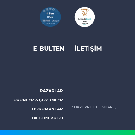
E-BÜLTEN
İLETİŞİM
Footer
top
menu
-
Prysmian
PAZARLAR
Footer
ÜRÜNLER & ÇÖZÜMLER
menu
SHARE PRICE €
- MILANO,
DOKÜMANLAR
-
BILGI MERKEZI
Prysmian