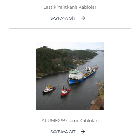
Sürdürülebilirlik
Lastik Yalıtkanlı Kablolar
Yatırımcı İlişkileri
SAYFAYA GIT
E Path
CPR
Medya
Etik Değerler
İletişim
C@P
AFUMEX™ Gemi Kabloları
SAYFAYA GIT