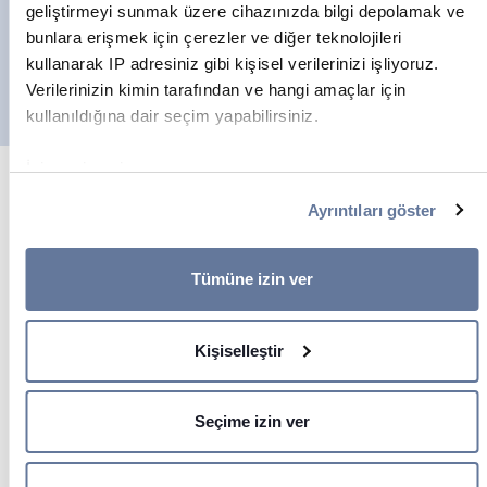
geliştirmeyi sunmak üzere cihazınızda bilgi depolamak ve
bunlara erişmek için çerezler ve diğer teknolojileri
kullanarak IP adresiniz gibi kişisel verilerinizi işliyoruz.
Verilerinizin kimin tarafından ve hangi amaçlar için
kullanıldığına dair seçim yapabilirsiniz.
İzin verirseniz, ayrıca:
Birkaç metreye kadar doğru olabilen coğrafi
Ayrıntıları göster
konumunuzla ilgili bilgileri toplamak istiyoruz
Cihazınızı belirli özellikler (parmak izleri) için aktif
bir şekilde tarayarak tanımlamak istiyoruz
Tümüne izin ver
Ayrıntılar kısmında
kişisel verilerinizin nasıl işlendiği
hakkında daha fazla bilgi alın ve tercihlerinizi belirleyin.
Kişiselleştir
Rızanızı dilediğiniz zaman Çerez Beyanı kısmından
değiştirebilir veya geri çekebilirsiniz.
Seçime izin ver
İçeriği ve reklamları kişiselleştirmek, sosyal medya
özellikleri sunmak ve trafiği analiz etmek için çerezler