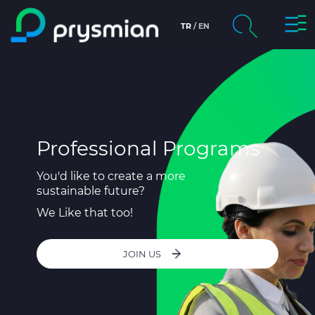
Togg
TR
EN
Skip to main content
Navi
chevron_right
Company
Search
chevron_right
Markets
Product Centre
Professional Programs
You'd like to create a more
Documents
sustainable future?
We Like that too!
Info centre
chevron_right
JOIN US
People & Careers