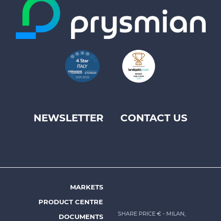
NEWSLETTER
CONTACT US
Footer
top
menu
-
Prysmian
MARKETS
Footer
PRODUCT CENTRE
menu
SHARE PRICE €
- MILAN,
DOCUMENTS