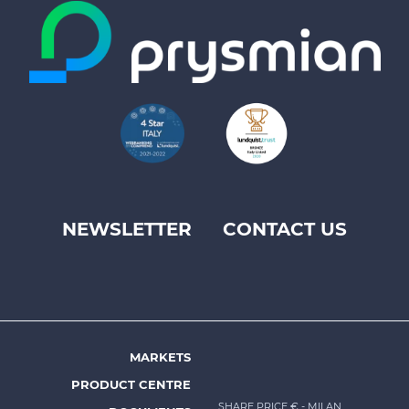
NEWSLETTER
CONTACT US
Footer
top
menu
-
Prysmian
MARKETS
Footer
PRODUCT CENTRE
menu
SHARE PRICE €
- MILAN,