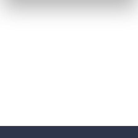
sağladığınız veya hizmetlerini kullanırken topladıkları
diğer bilgilerle birleştirebilir.