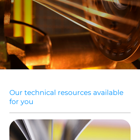
Sustainability
Investor relations
E Path
CPR
Media
Ethics & Integrity
Contact Us
C@P
Our technical resources available
for you