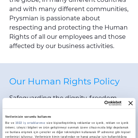
and with many different communities,
Prysmian is passionate about
respecting and protecting the Human
Rights of all our employees and those
affected by our business activities.
Our Human Rights Policy
Safeguarding the dignity, freedom
and equality of all human beings.
Verilerinizin sorumlu kullanımı
It at the heart of who we are as a
Biz ve
1022 iş ortaklarımız
size kişiselleştirilmiş reklamlar ve içerik, reklam ve içerik
company. We reject discrimination of
önlemi, izleyici bilgileri ve ürün geliştirmeyi sunmak üzere cihazınızda bilgi depolamak
ve bunlara erişmek için çerezler ve diğer teknolojileri kullanarak IP adresiniz gibi kişisel
verilerinizi işliyoruz. Verilerinizin kimin tarafından ve hangi amaçlar için kullanıldığına