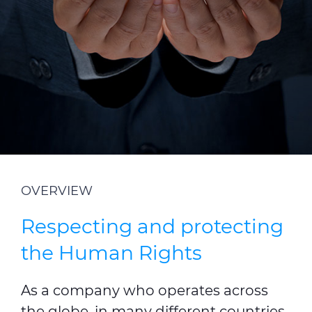
Sustainability
Investor relations
E Path
CPR
Media
Ethics & Integrity
Contact Us
OVERVIEW
C@P
Respecting and protecting
the Human Rights
As a company who operates across
the globe, in many different countries