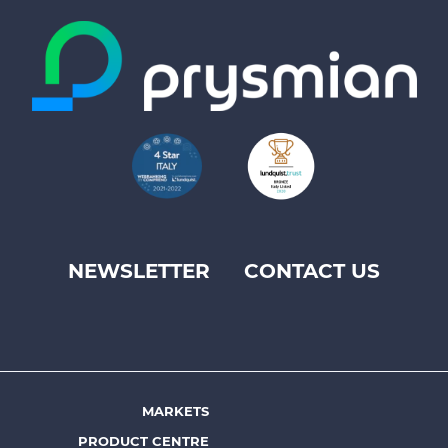
NEWSLETTER
CONTACT US
Footer
top
menu
-
Prysmian
MARKETS
Footer
PRODUCT CENTRE