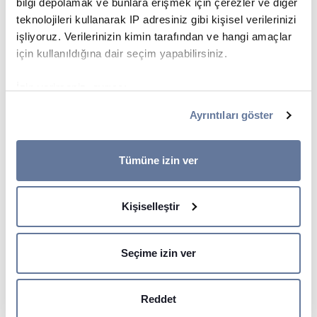
bilgi depolamak ve bunlara erişmek için çerezler ve diğer
teknolojileri kullanarak IP adresiniz gibi kişisel verilerinizi
işliyoruz. Verilerinizin kimin tarafından ve hangi amaçlar
için kullanıldığına dair seçim yapabilirsiniz.
İzin verirseniz, ayrıca:
Birkaç metreye kadar doğru olabilen coğrafi
Ayrıntıları göster
konumunuzla ilgili bilgileri toplamak istiyoruz
Cihazınızı belirli özellikler (parmak izleri) için aktif
bir şekilde tarayarak tanımlamak istiyoruz
Tümüne izin ver
Ayrıntılar kısmında
kişisel verilerinizin nasıl işlendiği
hakkında daha fazla bilgi alın ve tercihlerinizi belirleyin.
Kişiselleştir
Rızanızı dilediğiniz zaman Çerez Beyanı kısmından
Yüksek Gerilim Kabloları
değiştirebilir veya geri çekebilirsiniz.
SAYFAYA GIT
Seçime izin ver
İçeriği ve reklamları kişiselleştirmek, sosyal medya
özellikleri sunmak ve trafiği analiz etmek için çerezler
kullanıyoruz. Sitemizi kullanımınızla ilgili bilgileri ayrıca
Reddet
sosyal medya, reklamcılık ve analiz iş ortaklarımızla