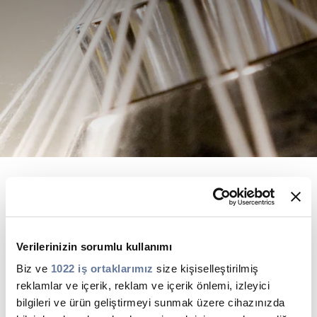
Sürdürülebilirlik
Yatırımcı İlişkileri
E Path
CPR
Medya
Etik Değerler
İletişim
C@P
ÜRÜNLER & ÇÖZÜMLER'E
GİDİN
Verilerinizin sorumlu kullanımı
İhtiyaçlarınız için en iyi kablo
Biz ve
1022 iş ortaklarımız
size kişiselleştirilmiş
çözümlerini sunuyoruz
reklamlar ve içerik, reklam ve içerik önlemi, izleyici
bilgileri ve ürün geliştirmeyi sunmak üzere cihazınızda