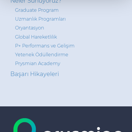
Neler Sunuyoruz?
diğer bilgilerle birleştirebilir.
Graduate Program
Uzmanlık Programları
Oryantasyon
Global Hareketlilik
P+ Performans ve Gelişim
Yetenek Ödüllendirme
Prysmian Academy
Başarı Hikayeleri