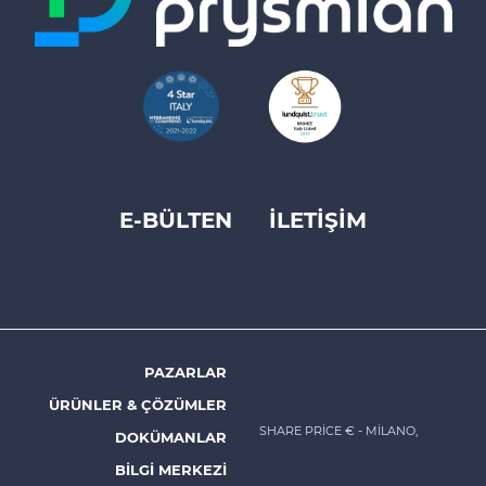
E-BÜLTEN
İLETİŞİM
Footer
top
menu
-
Prysmian
PAZARLAR
Footer
ÜRÜNLER & ÇÖZÜMLER
menu
SHARE PRICE €
- MILANO,
DOKÜMANLAR
-
BILGI MERKEZI