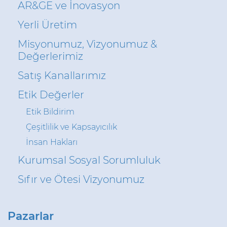
Sürdürülebilirlik
AR&GE ve İnovasyon
Yatırımcı İlişkileri
Yerli Üretim
Misyonumuz, Vizyonumuz &
E Path
Değerlerimiz
CPR
Satış Kanallarımız
Medya
Etik Değerler
Etik Değerler
Etik Bildirim
İletişim
Çeşitlilik ve Kapsayıcılık
İnsan Hakları
C@P
Kurumsal Sosyal Sorumluluk
Sıfır ve Ötesi Vizyonumuz
Pazarlar