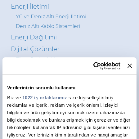
Enerji İletimi
YG ve Deniz Altı Enerji İletimi
Deniz Altı Kablo Sistemleri
Enerji Dağıtımı
Dijital Çözümler
Fiber Optik Kablolar
Telekom Ağları
Multimedya ve Kurumsal Ağlar
Verilerinizin sorumlu kullanımı
Elektrifikasyon
Biz ve
1022 iş ortaklarımız
size kişiselleştirilmiş
Bina ve Altyapı Kabloları
reklamlar ve içerik, reklam ve içerik önlemi, izleyici
Özel Kablolar
bilgileri ve ürün geliştirmeyi sunmak üzere cihazınızda
Veri Merkezi
bilgi depolamak ve bunlara erişmek için çerezler ve diğer
teknolojileri kullanarak IP adresiniz gibi kişisel verilerinizi
Elektronik İzleme Sistemleri
işliyoruz. Verilerinizin kimin tarafından ve hangi amaçlar