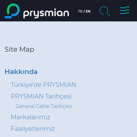
Gezin
TR
EN
Ana içeriğe atla
değişt
chevron_right
Hakkında
Arama
chevron_right
Pazarlar
Site Map
Ürünler
Hakkında
Dokümanlar
Türkiye'de PRYSMIAN
Bilgi Merkezi
PRYSMIAN Tarihçesi
General Cable Tarihçesi
chevron_right
Kariyer
Markalarımız
Faaliyetlerimiz